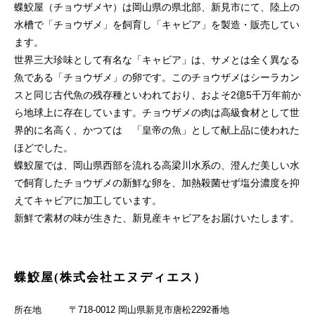
蝶鮫屋（チョウザメヤ）は岡山県の県北部、新見市にて、陸上の
水槽で「チョウザメ」を飼育し「キャビア」を製造・販売してい
ます。
世界三大珍味として有名な「キャビア」は、サメとは全く異なる
魚である「チョウザメ」の卵です。このチョウザメはシーラカン
スと同じ古代魚の残存種といわれており、およそ2億5千万年前か
ら地球上に存在しています。チョウザメの肉は高級食材として世
界的に名高く、かつては 「皇帝の魚」として献上品に使われた
ほどでした。
蝶鮫屋では、岡山県西部を流れる高梁川水系の、澄んだ美しい水
で飼育したチョウザメの新鮮な卵を、加熱殺菌せず塩分濃度を抑
えてキャビアに加工しています。
新鮮で素材の味が生きた、新見産キャビアをお届けいたします。
蝶鮫屋(株式会社エヌディエス）
所在地
〒718-0012 岡山県新見市唐松2292番地