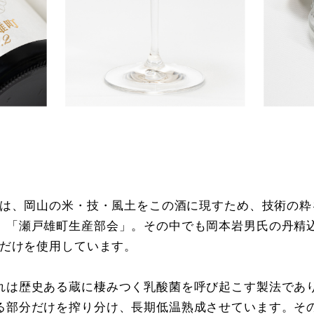
白」は、岡山の米・技・風土をこの酒に現すため、技術の
、「瀬戸雄町生産部会」。その中でも岡本岩男氏の丹精
米だけを使用しています。
れは歴史ある蔵に棲みつく乳酸菌を呼び起こす製法であ
る部分だけを搾り分け、長期低温熟成させています。そ