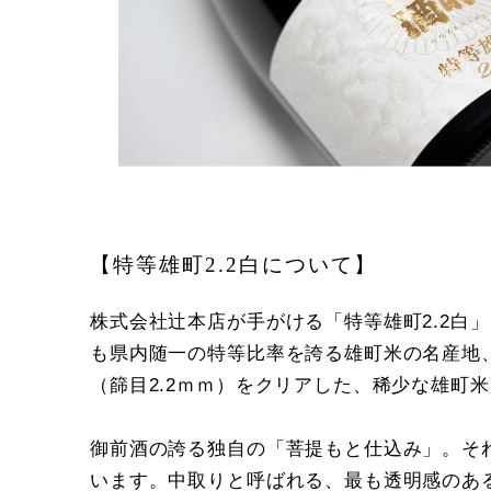
【特等雄町2.2白について】
株式会社辻本店が手がける「特等雄町2.2
も県内随一の特等比率を誇る雄町米の名産地
（篩目2.2ｍｍ）をクリアした、稀少な雄町
御前酒の誇る独自の「菩提もと仕込み」。そ
います。中取りと呼ばれる、最も透明感のあ