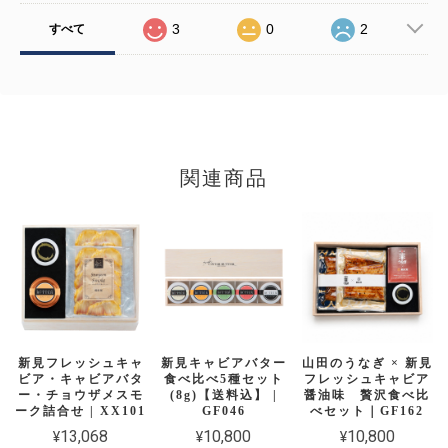
3
0
2
すべて
関連商品
新見フレッシュキャ
新見キャビアバター
山田のうなぎ × 新見
ビア・キャビアバタ
食べ比べ5種セット
フレッシュキャビア
ー・チョウザメスモ
(8g)【送料込】 |
醤油味 贅沢食べ比
ーク詰合せ | XX101
GF046
べセット｜GF162
¥13,068
¥10,800
¥10,800