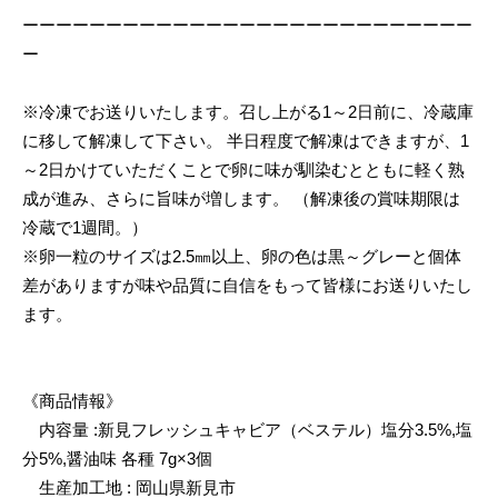
ーーーーーーーーーーーーーーーーーーーーーーーーーーー
ー
※冷凍でお送りいたします。召し上がる1～2日前に、冷蔵庫
に移して解凍して下さい。 半日程度で解凍はできますが、1
～2日かけていただくことで卵に味が馴染むとともに軽く熟
成が進み、さらに旨味が増します。 （解凍後の賞味期限は
冷蔵で1週間。）
※卵一粒のサイズは2.5㎜以上、卵の色は黒～グレーと個体
差がありますが味や品質に自信をもって皆様にお送りいたし
ます。
《商品情報》
内容量 :新見フレッシュキャビア（ベステル）塩分3.5%,塩
分5%,醤油味 各種 7g×3個
生産加工地 : 岡山県新見市