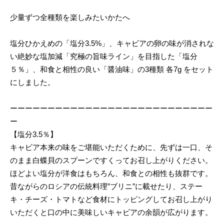
少量ずつ全種類を楽しみたいかたへ
塩分ひかえめの「塩分3.5%」、キャビアの卵の味が消されな
い絶妙な塩加減「究極の旨味ライン」を目指した「塩分
５％」、和食と相性の良い「醤油味」の3種類 各7g をセット
にしました。
ーーーーーーーーーーーーーーーーーーーーーーーーーーー
ー
【塩分3.5％】
キャビア本来の味をご堪能いただくために、先ずは一口、そ
のまま白蝶貝のスプーンですくってお召し上がりください。
ほどよい塩分が洋食はもちろん、和食との相性も抜群です。
昔ながらのロシアの伝統料理”ブリニ”に載せたり、ステー
キ・チーズ・トマトなど食材にトッピングしてお召し上がり
いただくと口の中に美味しいキャビアの余韻が広がります。