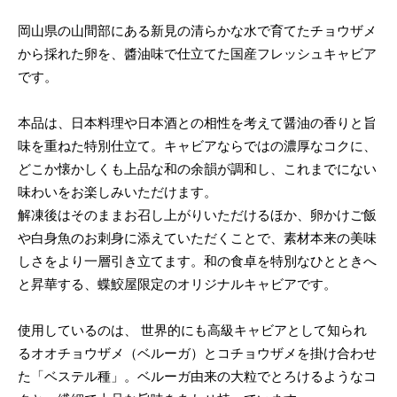
岡山県の山間部にある新見の清らかな水で育てたチョウザメ
から採れた卵を、醬油味で仕立てた国産フレッシュキャビア
です。
本品は、日本料理や日本酒との相性を考えて醤油の香りと旨
味を重ねた特別仕立て。キャビアならではの濃厚なコクに、
どこか懐かしくも上品な和の余韻が調和し、これまでにない
味わいをお楽しみいただけます。
解凍後はそのままお召し上がりいただけるほか、卵かけご飯
や白身魚のお刺身に添えていただくことで、素材本来の美味
しさをより一層引き立てます。和の食卓を特別なひとときへ
と昇華する、蝶鮫屋限定のオリジナルキャビアです。
使用しているのは、 世界的にも高級キャビアとして知られ
るオオチョウザメ（ベルーガ）とコチョウザメを掛け合わせ
た「ベステル種」。ベルーガ由来の大粒でとろけるようなコ