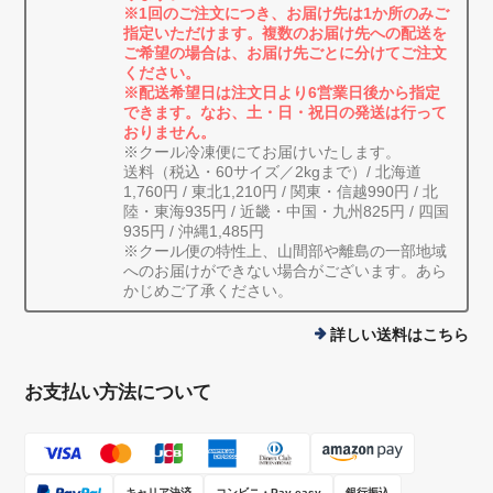
※1回のご注文につき、お届け先は1か所のみご
指定いただけます。複数のお届け先への配送を
ご希望の場合は、お届け先ごとに分けてご注文
ください。
※配送希望日は注文日より6営業日後から指定
できます。なお、土・日・祝日の発送は行って
おりません。
※クール冷凍便にてお届けいたします。
送料（税込・60サイズ／2kgまで）/ 北海道
1,760円 / 東北1,210円 / 関東・信越990円 / 北
陸・東海935円 / 近畿・中国・九州825円 / 四国
935円 / 沖縄1,485円
※クール便の特性上、山間部や離島の一部地域
へのお届けができない場合がございます。あら
かじめご了承ください。
詳しい送料はこちら
お支払い方法について
キャリア決済
コンビニ・Pay-easy
銀行振込