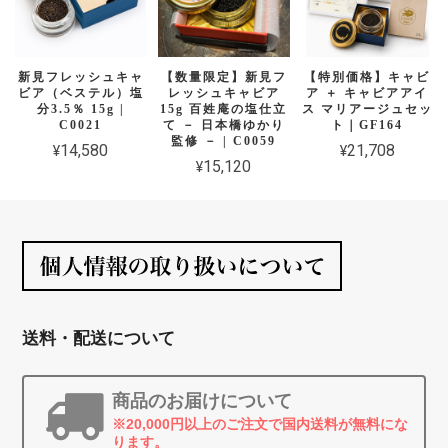
新見フレッシュキャ
【数量限定】新見フ
【特別価格】キャビ
ビア（ベステル）塩
レッシュキャビア
ア ＋ キャビアアイ
分3.5％ 15g |
15g 百姓庵の塩仕立
ス マリアージュセッ
C0021
て － 日本橋ゆかり
ト｜GF164
監修 － | C0059
¥14,580
¥21,708
¥15,120
送料・配送について
商品のお届けについて
※20,000円以上のご注文で国内送料が無料にな
ります。