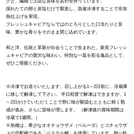
クと、繊細で上品な旨味をあわせ持っています。
採れたての卵と岩塩だけで製造し、急速冷凍することで非加
熱仕上げを実現。
フレッシュキャビアならではのとろりとした口当たりと旨
味、豊かな香りをそのまま閉じ込めています。
和と洋、伝統と革新が出会うことで生まれた、新見フレッシ
ュキャビアの贅沢な味わい。特別な一皿を彩る逸品として、
ぜひご堪能ください。
※冷凍でお送りいたします。召し上がる1～2日前に、冷蔵庫
に移して解凍して下さい。 半日程度で解凍はできますが、1
～2日かけていただくことで卵に味が馴染むとともに軽く熟
成が進み、さらに旨味が増します。 （解凍後の賞味期限は
冷蔵で1週間。）
※魚種は、希少なオオチョウザメ（ベルーガ）とコチョウザ
メの交配種である「ベステル種」を使用しています。卵一粒