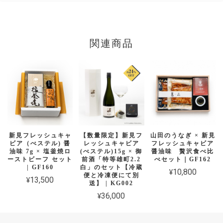
関連商品
新見フレッシュキャ
【数量限定】新見フ
山田のうなぎ × 新見
ビア（べステル) 醤
レッシュキャビア
フレッシュキャビア
油味 7g × 塩釜焼ロ
(べステル)15g × 御
醤油味 贅沢食べ比
ーストビーフ セット
前酒「特等雄町2.2
べセット｜GF162
| GF160
白」のセット【冷蔵
¥10,800
便と冷凍便にて別
¥13,500
送】 | KG002
¥36,000