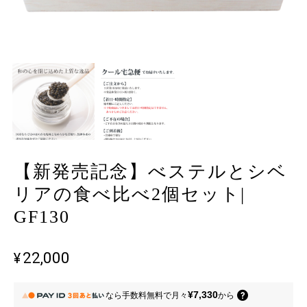
【新発売記念】べステルとシベ
リアの食べ比べ2個セット|
GF130
¥22,000
¥7,330
なら
手数料無料で
月々
から